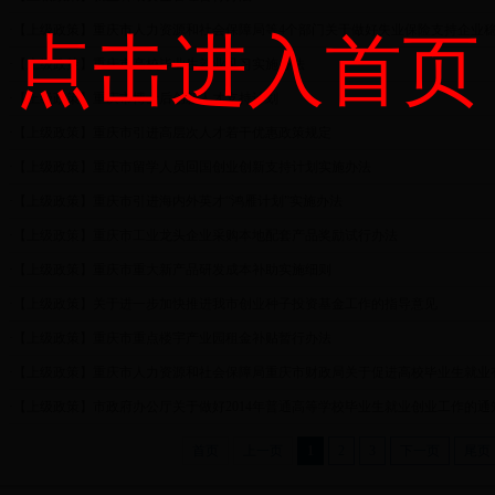
·
【上级政策】重庆市人力资源和社会保障局等4个部门关于做好失业保险支持企业
点击进入首页
·
【上级政策】重庆市高校毕业生就业见习实施办法
·
【上级政策】重庆市博士后创新人才支持计划
·
【上级政策】重庆市引进高层次人才若干优惠政策规定
·
【上级政策】重庆市留学人员回国创业创新支持计划实施办法
·
【上级政策】重庆市引进海内外英才“鸿雁计划”实施办法
·
【上级政策】重庆市工业龙头企业采购本地配套产品奖励试行办法
·
【上级政策】重庆市重大新产品研发成本补助实施细则
·
【上级政策】关于进一步加快推进我市创业种子投资基金工作的指导意见
·
【上级政策】重庆市重点楼宇产业园租金补贴暂行办法
·
【上级政策】重庆市人力资源和社会保障局重庆市财政局关于促进高校毕业生就业
·
【上级政策】市政府办公厅关于做好2014年普通高等学校毕业生就业创业工作的通
首页
上一页
1
2
3
下一页
尾页