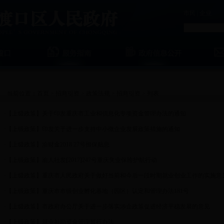
市民
|
企业
当前位置：
首页
>
招商引资
>
政策法规
>
招商引资
> 列表
·
【上级政策】关于印发重庆市工业和信息化专项资金管理办法的通知
·
【上级政策】印发关于进一步支持中小微企业发展政策措施的通知
·
【上级政策】渝财金2018 27号担保贴息
·
【上级政策】渝人社发[2017]247号重庆失业保险护航行动
·
【上级政策】重庆市人民政府关于做好当前和今后一段时期就业创业工作的实施意
·
【上级政策】重庆市市级创业孵化基地（园区）认定和管理办法181号
·
【上级政策】市政府办公厅关于进一步落实涉企政策促进经济平稳发展的意见
·
【上级政策】就业补助资金管理暂行办法