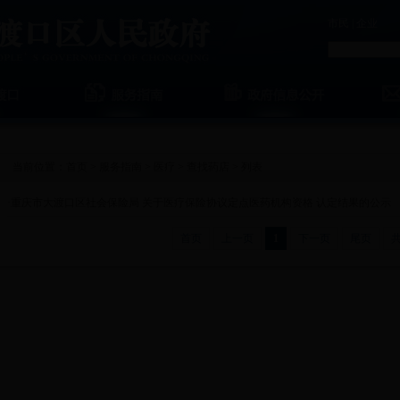
市民
|
企业
当前位置：
首页
>
服务指南
>
医疗
>
查找药店
> 列表
·
重庆市大渡口区社会保险局 关于医疗保险协议定点医药机构资格 认定结果的公示
首页
上一页
1
下一页
尾页
共