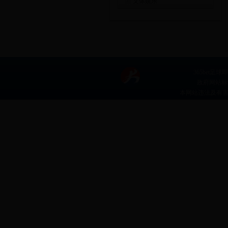
文体娱乐
365bet足球
政府网站标识码
本网站违法及有