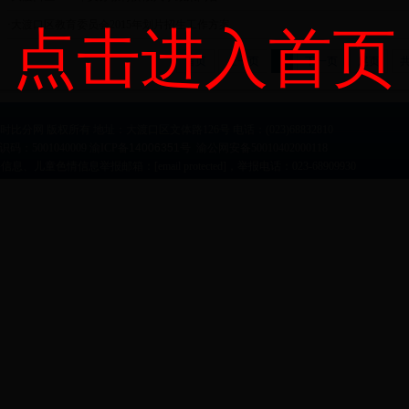
·
大渡口区教育委员会2015年划片招生工作方案
点击进入首页
首页
上一页
1
下一页
尾页
共
即时比分网 版权所有 地址：大渡口区文体路126号 电话：(023)68832810
：5001040009 渝ICP备
14006351
号 渝公网安备50010402000118
害信息、儿童色情信息举报邮箱：
[email protected]
，举报电话：023-68909930