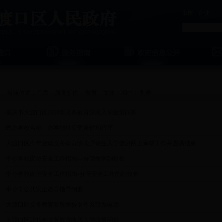
市民
|
企业
当前位置：
首页
>
服务指南
>
教育、文体
>
初中
> 列表
·
重庆市大渡口区2018年义务教育阶段入学政策问答
·
民办学校名称、办学地址变更条件和程序
·
大渡口区今年启动义务教育阶段户籍生入学信息网上审核工作并圆满结束
·
中小学校岗位安全工作指南—分管教学副校长
·
中小学校岗位安全工作指南-分管安全工作的副校长
·
中小学公共安全教育指导纲要
·
大渡口区义务教育阶段学校名单及联系电话
·
大渡口区2015年义务教育阶段入学政策问答