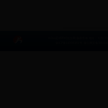
365bet足球即时比分网 版权所有 地址：大渡口区文体路
渝ICP备
14006351
号 渝公网安备5001040