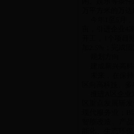
闲、娱乐等条件
万平方米的万达
今年1至5月，
亩，引进企业4
开工，1个项目
加2.5%；完成固
规划方向
建成新兴高科
未来，在保持
区向高科技、多
推进A区企业
区重点发展研发
现代服务业；B
智能改造、产品
能化、生态环保